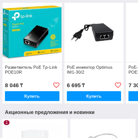
Разветвитель PoE Tp-Link
PoE инжектор Optimus
PoE-
POE10R
IM1-30/2
POE
8 046
6 695
7 3
₸
₸
Купить
Купить
Акционные предложения и новинки
1