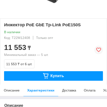
Инжектор PoE GbE Tp-Link PoE150S
В наличии
Код: T22M12408
Только опт
11 553
₸
Минимальный заказ — 5 шт.
11 553 ₸
от 6 шт.
Купить
Описание
Характеристики
Доставка
Оплата
Ус
Описание