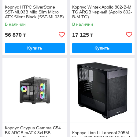
Корпус HTPC SilverStone
Корпус Wintek Apollo 802-B-M
SST-ML03B Milo Slim Micro
TG ARGB черный (Apollo 802-
ATX Silent Black (SST-ML03B)
B-M TG)
В наличии
В наличии
56 870
17 125
₸
₸
Купить
Купить
Корпус Ocypus Gamma C54
BK ARGB mATX 3xUSB
Корпус Lian Li Lancool 205M