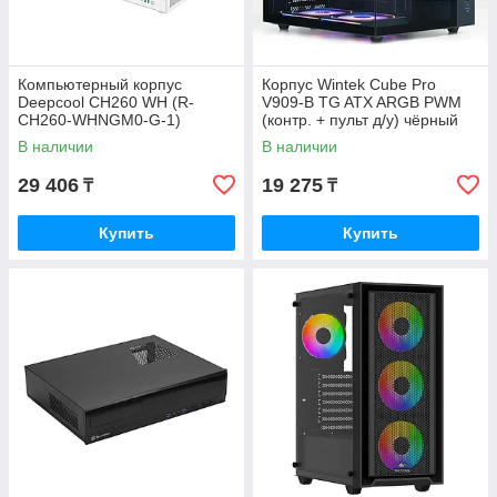
Компьютерный корпус
Корпус Wintek Cube Pro
Deepcool CH260 WH (R-
V909-B TG ATX ARGB PWM
CH260-WHNGM0-G-1)
(контр. + пульт д/у) чёрный
В наличии
В наличии
29 406
19 275
₸
₸
Купить
Купить