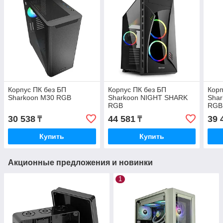
Корпус ПК без БП
Корпус ПК без БП
Корп
Sharkoon M30 RGB
Sharkoon NIGHT SHARK
Sha
RGB
RGB
30 538
44 581
39 
₸
₸
Купить
Купить
Акционные предложения и новинки
1