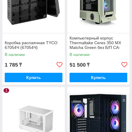
Компьютерный корпус
Коробка распаячная TYCO
Thermaltake Ceres 350 MX
67054Ч (67054Ч)
Matcha Green без Б/П CA-
1Z3-00MEWN-00
В наличии
В наличии
1 785
51 500
₸
₸
Купить
Купить
1