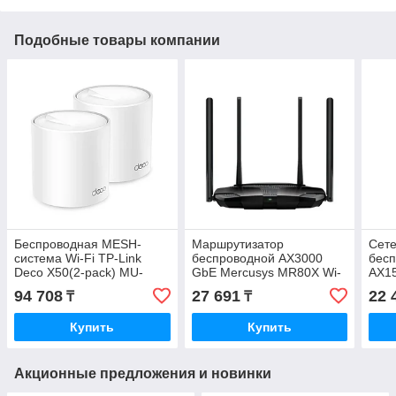
Подобные товары компании
Беспроводная MESH-
Маршрутизатор
Сете
система Wi-Fi TP-Link
беспроводной AX3000
бесп
Deco X50(2-pack) MU-
GbE Mercusys MR80X Wi-
AX15
MIMO AX3000 Wi-Fi 6
Fi 6
TX20
94 708
27 691
22 
₸
₸
Купить
Купить
Акционные предложения и новинки