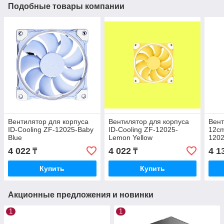
Подобные товары компании
Вентилятор для корпуса
Вентилятор для корпуса
Вент
ID-Cooling ZF-12025-Baby
ID-Cooling ZF-12025-
12cm
Blue
Lemon Yellow
120
2000
4 022
4 022
4 1
₸
₸
33.
Купить
Купить
Акционные предложения и новинки
1
1