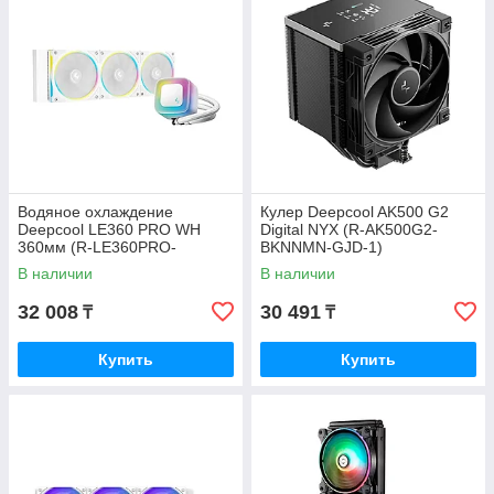
Водяное охлаждение
Кулер Deepcool AK500 G2
Deepcool LE360 PRO WH
Digital NYX (R-AK500G2-
360мм (R-LE360PRO-
BKNNMN-GJD-1)
WHAMMC-G-1)
В наличии
В наличии
32 008
30 491
₸
₸
Купить
Купить