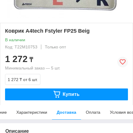
Коврик A4tech Fstyler FP25 Beig
В наличии
Код: T22M10753
Только опт
1 272
₸
Минимальный заказ — 5 шт.
1 272 ₸
от 6 шт.
Купить
ние
Характеристики
Доставка
Оплата
Условия во
Описание