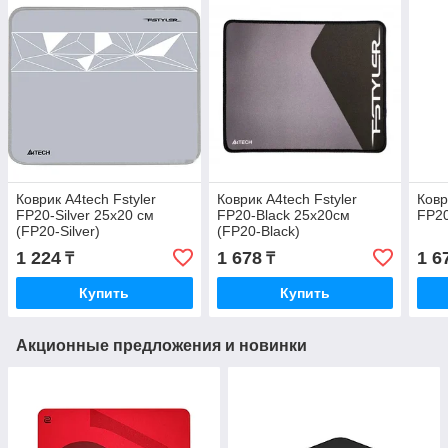
Коврик A4tech Fstyler
Коврик A4tech Fstyler
Ковр
FP20-Silver 25x20 см
FP20-Black 25x20см
FP2
(FP20-Silver)
(FP20-Black)
1 224
1 678
1 6
₸
₸
Купить
Купить
Акционные предложения и новинки