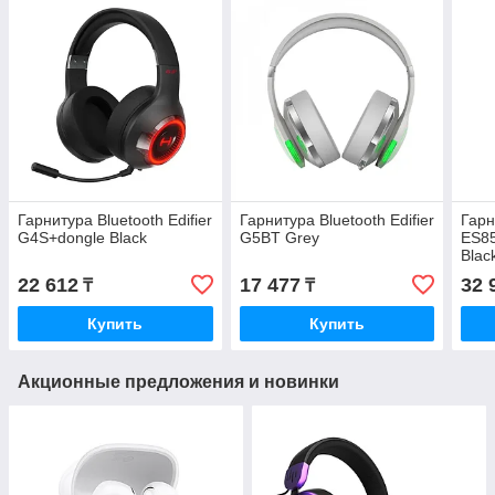
Гарнитура Bluetooth Edifier
Гарнитура Bluetooth Edifier
Гарн
G4S+dongle Black
G5BT Grey
ES85
Blac
22 612
17 477
32 
₸
₸
Купить
Купить
Акционные предложения и новинки