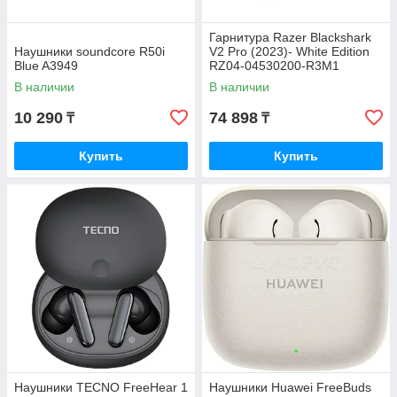
Гарнитура Razer Blackshark
Наушники soundcore R50i
V2 Pro (2023)- White Edition
Blue A3949
RZ04-04530200-R3M1
В наличии
В наличии
10 290
74 898
₸
₸
Купить
Купить
Наушники TECNO FreeHear 1
Наушники Huawei FreeBuds