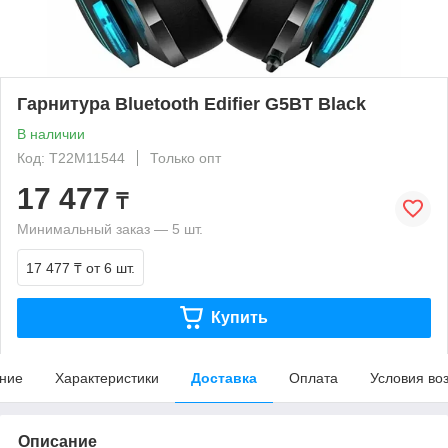
Гарнитура Bluetooth Edifier G5BT Black
В наличии
Код: T22M11544
Только опт
17 477
₸
Минимальный заказ — 5 шт.
17 477 ₸
от 6 шт.
Купить
ние
Характеристики
Доставка
Оплата
Условия во
Описание