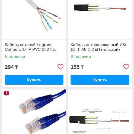
Кабель сетевой Legrand
Кабель оптоволоконный ИК/
Cat.5e U/UTP PVC 032751
Д2-Т-А8-1.2 кН (плоский)
В наличии
В наличии
294
155
₸
₸
Купить
Купить
1