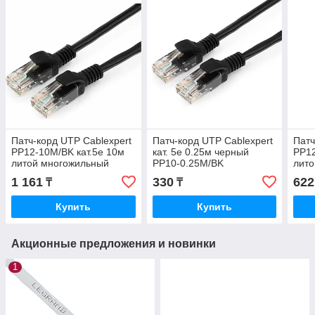
Патч-корд UTP Cablexpert
Патч-корд UTP Cablexpert
Патч
PP12-10M/BK кат.5e 10м
кат. 5e 0.25м черный
PP12
литой многожильный
PP10-0.25M/BK
лит
(чёрный) PP12-10M/BK
(чёр
1 161
330
622
₸
₸
Купить
Купить
Акционные предложения и новинки
1