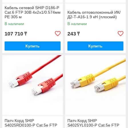
Кабель сетевой SHIP D186-P
Cat.6 FTP 30В 4x2x1/0.574мм
Кабель оптоволоконный ИК/
PE 305 м
Д2-Т-А16-1.9 кН (плоский)
В наличии
В наличии
107 710
243
₸
₸
Купить
Купить
Патч Корд SHIP
Патч Корд SHIP
S4025RD0100-P Cat.5e FTP
S4025YL0100-P Cat.5e FTP