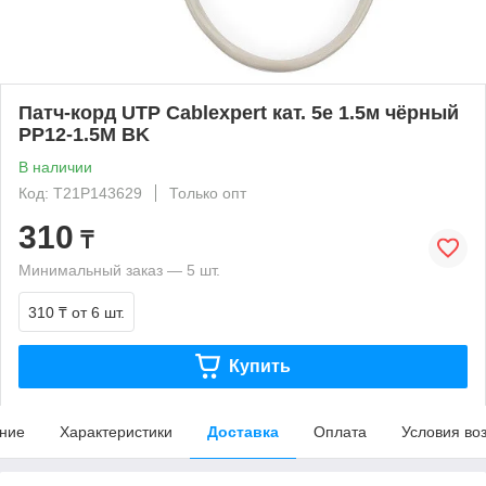
Патч-корд UTP Cablexpert кат. 5e 1.5м чёрный
PP12-1.5M BK
В наличии
Код: T21P143629
Только опт
310
₸
Минимальный заказ — 5 шт.
310 ₸
от 6 шт.
Купить
ние
Характеристики
Доставка
Оплата
Условия во