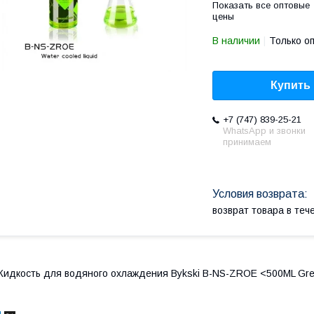
Показать все оптовые
цены
В наличии
Только о
Купить
+7 (747) 839-25-21
WhatsApp и звонки
принимаем
возврат товара в те
идкость для водяного охлаждения Bykski B-NS-ZROE <500ML Gr