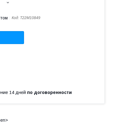
птом
Код:
T22M10849
чение 14 дней
по договоренности
een>