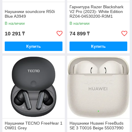
Гарнитура Razer Blackshark
Наушники soundcore R50i
V2 Pro (2023)- White Edition
Blue A3949
RZ04-04530200-R3M1
В наличии
В наличии
10 291
74 899
₸
₸
Купить
Купить
Наушники TECNO FreeHear 1
Наушники Huawei FreeBuds
OW01 Grey
SE 3 T0016 Beige 55037990