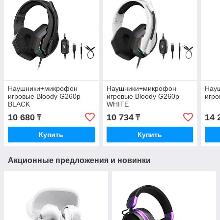
Наушники+микрофон
Наушники+микрофон
Нау
игровые Bloody G260p
игровые Bloody G260p
игро
BLACK
WHITE
10 680
10 734
14 
₸
₸
Купить
Купить
Акционные предложения и новинки