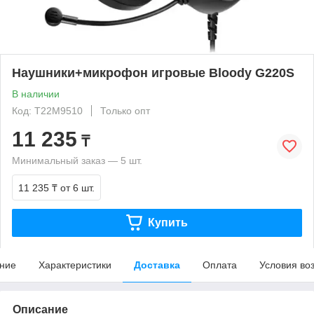
Наушники+микрофон игровые Bloody G220S
В наличии
Код: T22M9510
Только опт
11 235
₸
Минимальный заказ — 5 шт.
11 235 ₸
от 6 шт.
Купить
ние
Характеристики
Доставка
Оплата
Условия во
Описание