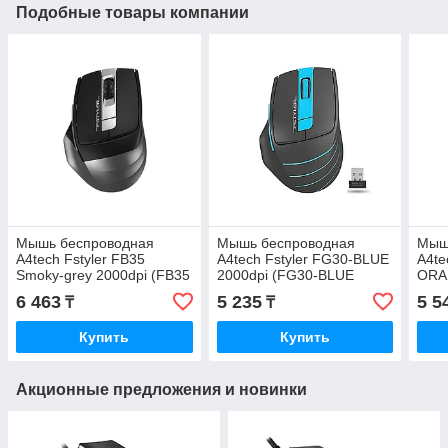
Подобные товары компании
Мышь беспроводная
Мышь беспроводная
Мыш
A4tech Fstyler FB35
A4tech Fstyler FG30-BLUE
A4te
Smoky-grey 2000dpi (FB35
2000dpi (FG30-BLUE
ORA
Smoky-grey Fstyler)
Fstyler)
ORAN
6 463
5 235
5 5
₸
₸
Купить
Купить
Акционные предложения и новинки