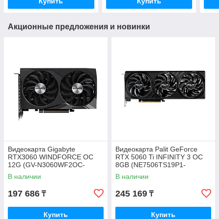
Купить
Купить
Акционные предложения и новинки
Видеокарта Gigabyte
Видеокарта Palit GeForce
RTX3060 WINDFORCE OC
RTX 5060 Ti INFINITY 3 OC
12G (GV-N3060WF2OC-
8GB (NE7506TS19P1-
12GD)
GB2062S)
В наличии
В наличии
197 686
245 169
₸
₸
Купить
Купить