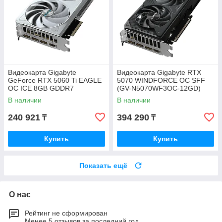
Видеокарта Gigabyte
Видеокарта Gigabyte RTX
GeForce RTX 5060 Ti EAGLE
5070 WINDFORСE OC SFF
OC ICE 8GB GDDR7
(GV-N5070WF3OC-12GD)
HDMI/3DP (GV-
В наличии
В наличии
N506TEAGLEOC ICE-8GD)
240 921
394 290
₸
₸
Купить
Купить
Показать ещё
О нас
Рейтинг не сформирован
Менее 5 отзывов за последний год