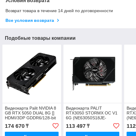
Условия возврата
Возврат товара в течение 14 дней по договоренности
Все условия возврата
Подобные товары компании
Видеокарта Palit NVIDIA 8
Видеокарта PALIT
Виде
GB RTX 5050 DUAL 8G []
RTX3050 STORMX OC V1
RTX
HDMI/3DP GDDR6/128-bit
6G (NE63050S18JE-
(NE
(NE65050019P1-
1072F)
174 670
113 497
112
₸
₸
GB2070D)