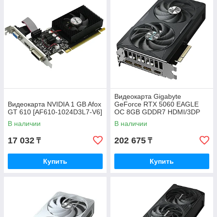
Видеокарта Gigabyte
Видеокарта NVIDIA 1 GB Afox
GeForce RTX 5060 EAGLE
GT 610 [AF610-1024D3L7-V6]
OC 8GB GDDR7 HDMI/3DP
(GV-N5060EAGLE OC-8GD)
В наличии
В наличии
17 032
202 675
₸
₸
Купить
Купить