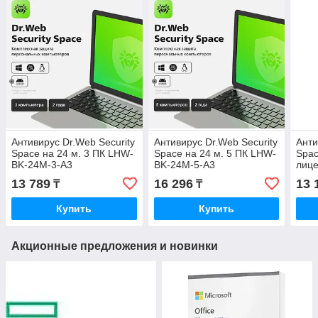
Антивирус Dr.Web Security
Антивирус Dr.Web Security
Анти
Space на 24 м. 3 ПК LHW-
Space на 24 м. 5 ПК LHW-
Spac
BK-24M-3-A3
BK-24M-5-A3
лиц
A3
13 789
16 296
13 
₸
₸
Купить
Купить
Акционные предложения и новинки