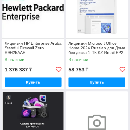
Лицензия HP Enterprise Aruba
Лицензия Microsoft Office
Stateful Firewall Zero
Home 2024 Russian для Дома
R9H25AAE
без диска 1 ПК KZ Retail EP2-
06868
В наличии
В наличии
1 376 387
58 753
₸
₸
Купить
Купить