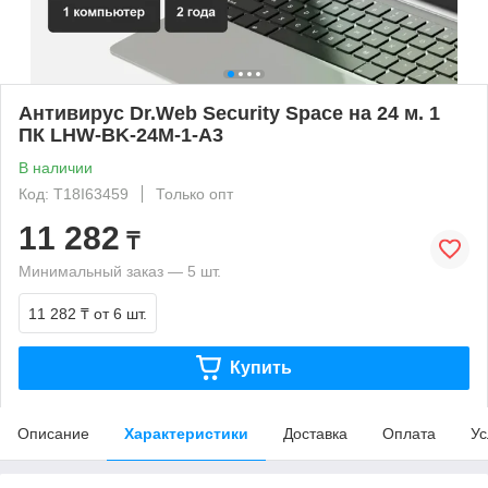
Антивирус Dr.Web Security Space на 24 м. 1
ПК LHW-BK-24M-1-A3
В наличии
Код: T18I63459
Только опт
11 282
₸
Минимальный заказ — 5 шт.
11 282 ₸
от 6 шт.
Купить
Описание
Характеристики
Доставка
Оплата
Ус