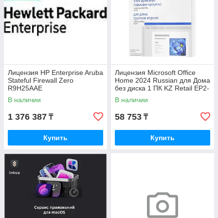
Лицензия HP Enterprise Aruba
Лицензия Microsoft Office
Stateful Firewall Zero
Home 2024 Russian для Дома
R9H25AAE
без диска 1 ПК KZ Retail EP2-
06868
В наличии
В наличии
1 376 387
58 753
₸
₸
Купить
Купить