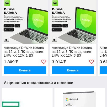
Антивирус Dr.Web Katana
Антивирус Dr.Web Katana
Анти
на 12 м. 1 ПК продление
на 12 м. 3 ПК продление
на 1
LHW-KK-12M-1-B3
LHW-KK-12M-3-B3
LHW
1 809
3 014
3 6
₸
₸
Купить
Купить
Акционные предложения и новинки