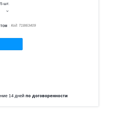
5 шт.
птом
Код:
T18I63409
чение 14 дней
по договоренности