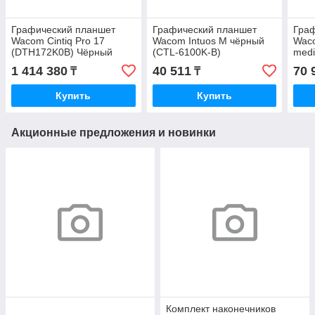
Графический планшет
Графический планшет
Гра
Wacom Cintiq Pro 17
Wacom Intuos M чёрный
Waco
(DTH172K0B) Чёрный
(CTL-6100K-B)
medi
(CT
1 414 380
40 511
70 
₸
₸
Купить
Купить
Акционные предложения и новинки
Комплект наконечников