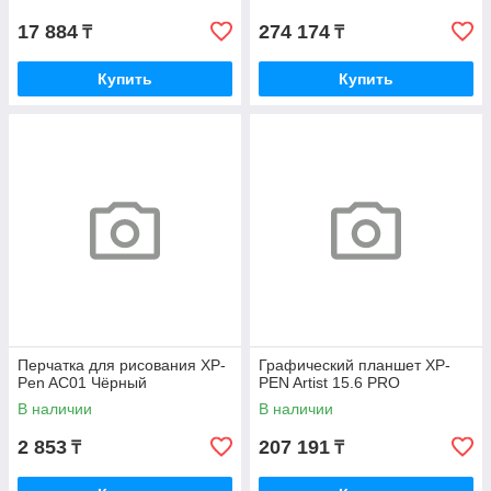
17 884
274 174
₸
₸
Купить
Купить
Перчатка для рисования XP-
Графический планшет XP-
Pen AC01 Чёрный
PEN Artist 15.6 PRO
В наличии
В наличии
2 853
207 191
₸
₸