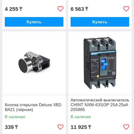
4 255
6 563
₸
₸
Купить
Купить
Автоматический выключатель
Кнопка открытая Deluxe ХВ2-
CHINT NXM-63S/3P 25A 25кА
ВА21 (чёрная)
205885
В наличии
В наличии
339
11 925
₸
₸