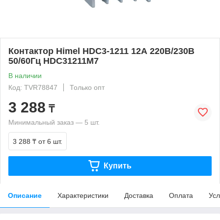
Контактор Himel HDC3-1211 12А 220В/230В
50/60Гц HDC31211M7
В наличии
Код: TVR78847
Только опт
3 288
₸
Минимальный заказ — 5 шт.
3 288 ₸
от 6 шт.
Купить
Описание
Характеристики
Доставка
Оплата
Усл