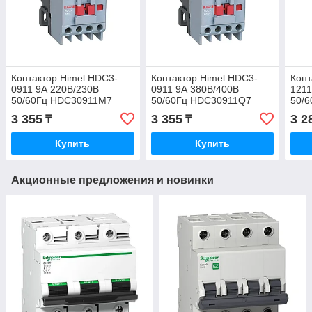
Контактор Himel HDC3-
Контактор Himel HDC3-
Конт
0911 9А 220В/230В
0911 9А 380В/400В
1211
50/60Гц HDC30911M7
50/60Гц HDC30911Q7
50/
3 355
3 355
3 2
₸
₸
Купить
Купить
Акционные предложения и новинки