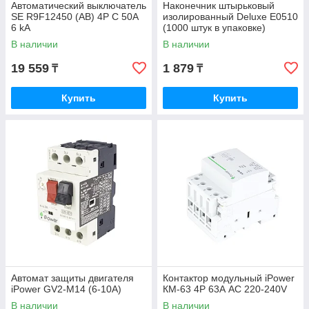
Автоматический выключатель
Наконечник штырьковый
SE R9F12450 (АВ) 4P С 50А
изолированный Deluxe Е0510
6 kA
(1000 штук в упаковке)
В наличии
В наличии
19 559
1 879
₸
₸
Купить
Купить
Автомат защиты двигателя
Контактор модульный iPower
iPower GV2-M14 (6-10A)
КМ-63 4Р 63А АС 220-240V
В наличии
В наличии