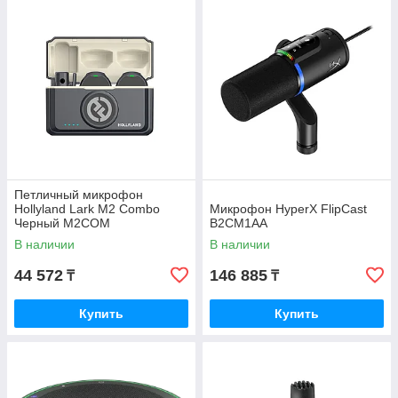
Петличный микрофон
Hollyland Lark M2 Combo
Микрофон HyperX FlipCast
Черный M2COM
B2CM1AA
В наличии
В наличии
44 572
146 885
₸
₸
Купить
Купить