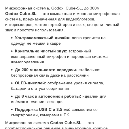
Микрофонная система, Godox, Cube-SL, до 300м
Godox Cube-SL
— это компактная и мощная микрофонная
система, предназначенная для видеоблогеров,
интервьюеров, контент-криэйторов и всех, кто ценит чистый
звук и простоту использования.
Ультракомпактный дизайн:
легко крепится на
одежду, не мешая в кадре
Кристально чистый звук:
встроенный
всенаправленный микрофон и передовая система
шумоподавления
До 200 м дальности передачи:
стабильная
беспроводная связь даже на расстоянии
OLED-дисплей:
отображение уровня сигнала,
батареи и статуса соединения
До 8 часов автономной работы:
идеален для
съёмок в течение всего дня
Поддержка USB-C и 3.5 мм:
совместим со
смартфонами, камерами и ПК
Микрофонная система
Godox Cube-SL
— это
профессиональное решение в миниатюрном корпусе.