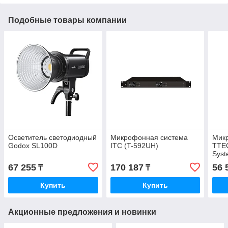
Подобные товары компании
Осветитель светодиодный
Микрофонная система
Мик
Godox SL100D
ITC (T-592UH)
TTEC
Sys
67 255
170 187
56 
₸
₸
Купить
Купить
Акционные предложения и новинки