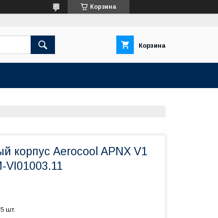
Корзина
Корзина
й корпус Aerocool APNX V1
-VI01003.11
5 шт.