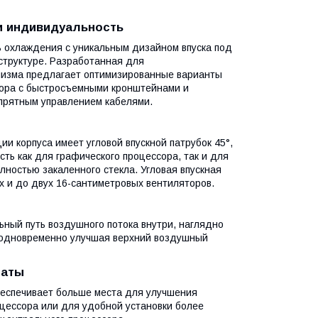
и индивидуальность
ь охлаждения с уникальным дизайном впуска под
 структуре. Разработанная для
анизма предлагает оптимизированные варианты
сора с быстросъемными кронштейнами и
опрятным управлением кабелями.
и корпуса имеет угловой впускной патрубок 45°,
ь как для графического процессора, так и для
лностью закаленного стекла. Угловая впускная
х и до двух 16-сантиметровых вентиляторов.
ьный путь воздушного потока внутри, наглядно
 одновременно улучшая верхний воздушный
латы
беспечивает больше места для улучшения
цессора или для удобной установки более