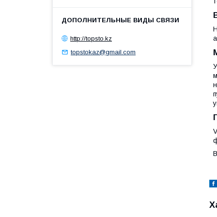
т
Н
а
http://topsto.kz
topstokaz@gmail.com
У
м
н
п
у
V
ф
В
Х