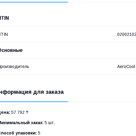
NTIN
NTIN
0200210
Основные
роизводитель
AeroCool
нформация для заказа
Цена:
57 792 ₸
Минимальный заказ:
5 шт.
Способ упаковки:
5