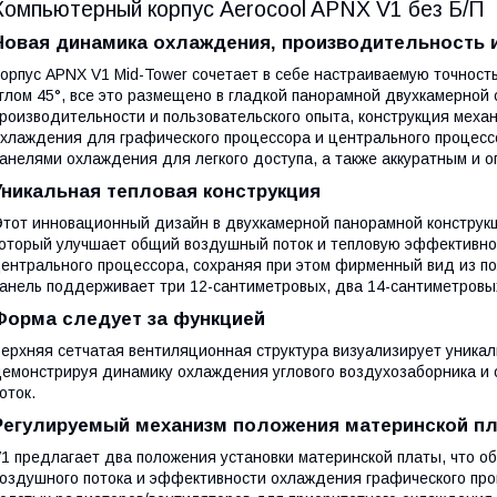
Компьютерный корпус Aerocool APNX V1 без Б/П
Новая динамика охлаждения, производительность 
орпус APNX V1 Mid-Tower сочетает в себе настраиваемую точност
глом 45°, все это размещено в гладкой панорамной двухкамерной
роизводительности и пользовательского опыта, конструкция мех
хлаждения для графического процессора и центрального процес
анелями охлаждения для легкого доступа, а также аккуратным и 
Уникальная тепловая конструкция
тот инновационный дизайн в двухкамерной панорамной конструкци
оторый улучшает общий воздушный поток и тепловую эффективност
ентрального процессора, сохраняя при этом фирменный вид из по
анель поддерживает три 12-сантиметровых, два 14-сантиметровы
Форма следует за функцией
ерхняя сетчатая вентиляционная структура визуализирует уникал
емонстрируя динамику охлаждения углового воздухозаборника и
оток.
Регулируемый механизм положения материнской п
1 предлагает два положения установки материнской платы, что о
оздушного потока и эффективности охлаждения графического про