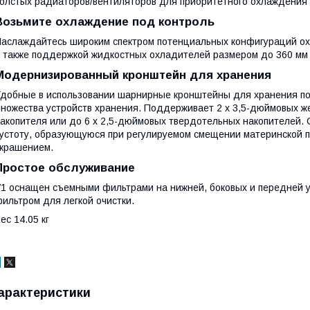
олстых радиаторов/вентиляторов для приоритетного охлаждения 
Возьмите охлаждение под контроль
аслаждайтесь широким спектром потенциальных конфигураций ох
 также поддержкой жидкостных охладителей размером до 360 мм 
Модернизированный кронштейн для хранения
добные в использовании шарнирные кронштейны для хранения поз
ножества устройств хранения. Поддерживает 2 x 3,5-дюймовых же
акопителя или до 6 x 2,5-дюймовых твердотельных накопителей.
устоту, образующуюся при регулируемом смещении материнской 
крашением.
Простое обслуживание
1 оснащен съемными фильтрами на нижней, боковых и передней у
ильтром для легкой очистки.
ес 14.05 кг
арактеристики