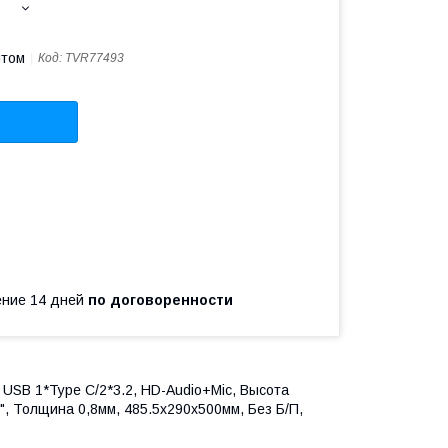
птом
Код:
TVR77493
чение 14 дней
по договоренности
, USB 1*Type C/2*3.2, HD-Audio+Mic, Высота
", Толщина 0,8мм, 485.5x290x500мм, Без Б/П,