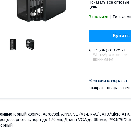
Показать все оптовые
цены
В наличии
Только о
Купить
+7 (747) 839-25-21
WhatsApp и звонки
принимаем
возврат товара в те
омпьютерный корпус, Aerocool, APNX V1 (V1-BK-v1), ATX/Micro ATX
роцессорного кулера до 170 мм, Длина VGA до 395мм, 2*3.5"/6*2.5
Чёрный