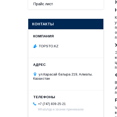
Прайс лист
К
у
КОНТАКТЫ
п
о
п
TOPSTO.KZ
Э
к
ц
п
ул.Карасай батыра 219, Алматы,
Казахстан
В
д
п
+7 (747) 839-25-21
V
WhatsApp и звонки принимаем
в