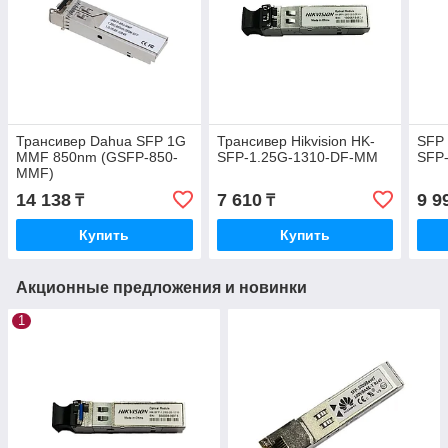
Трансивер Dahua SFP 1G
Трансивер Hikvision HK-
SFP 
MMF 850nm (GSFP-850-
SFP-1.25G-1310-DF-MM
SFP-
MMF)
14 138
7 610
9 9
₸
₸
Купить
Купить
Акционные предложения и новинки
1