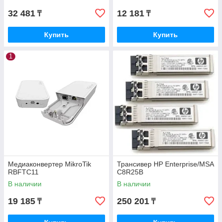
32 481
12 181
₸
₸
Купить
Купить
1
Медиаконвертер MikroTik
Трансивер HP Enterprise/MSA
RBFTC11
C8R25B
В наличии
В наличии
19 185
250 201
₸
₸