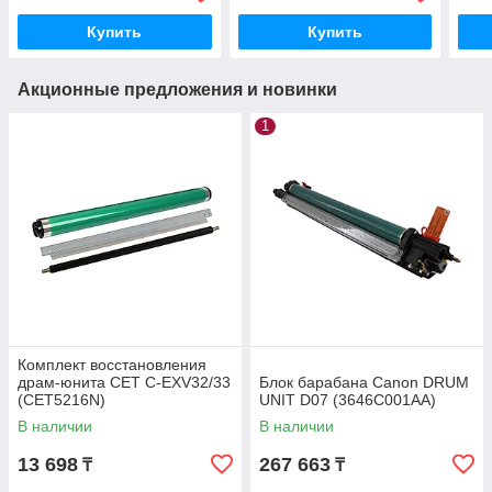
Купить
Купить
Акционные предложения и новинки
1
Комплект восстановления
драм-юнита CET C-EXV32/33
Блок барабана Canon DRUM
(CET5216N)
UNIT D07 (3646C001AA)
В наличии
В наличии
13 698
267 663
₸
₸