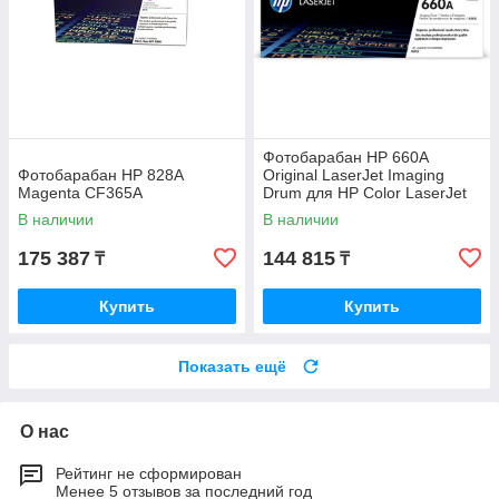
Фотобарабан HP 660A
Фотобарабан HP 828A
Original LaserJet Imaging
Magenta CF365A
Drum для HP Color LaserJet
M751 W2004A
В наличии
В наличии
175 387
144 815
₸
₸
Купить
Купить
Показать ещё
О нас
Рейтинг не сформирован
Менее 5 отзывов за последний год