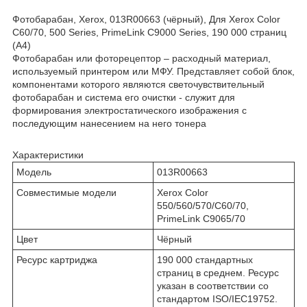
Фотобарабан, Xerox, 013R00663 (чёрный), Для Xerox Color
C60/70, 500 Series, PrimeLink C9000 Series, 190 000 страниц
(А4)
Фотобарабан или фоторецептор – расходный материал,
используемый принтером или МФУ. Представляет собой блок,
компонентами которого являются светочувствительный
фотобарабан и система его очистки - служит для
формирования электростатического изображения с
последующим нанесением на него тонера
Характеристики
Модель
013R00663
Совместимые модели
Xerox Color
550/560/570/C60/70,
PrimeLink С9065/70
Цвет
Чёрный
Ресурс картриджа
190 000 стандартных
страниц в среднем. Ресурс
указан в соответствии со
стандартом ISO/IEC19752.