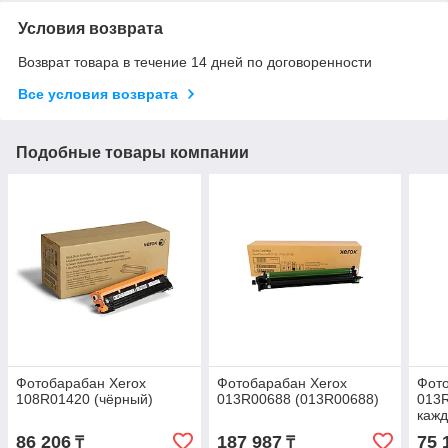
Условия возврата
Возврат товара в течение 14 дней по договоренности
Все условия возврата
Подобные товары компании
Фотобарабан Xerox
Фотобарабан Xerox
Фото
108R01420 (чёрный)
013R00688 (013R00688)
013R
кажд
86 206
187 987
75 
₸
₸