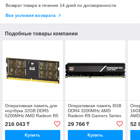
Возврат товара в течение 14 дней по договоренности
Все условия возврата
Подобные товары компании
Оперативная память для
Оперативная память 8GB
Опе
ноутбука 32GB DDR5
DDR4 3200MHz AMD
16G
5200MHz AMD Radeon R5
Radeon R9 Gamers Series
AMD
SO-DIMM CL42 1.1V
RGB R9S48G3206U2S-
Seri
216 043
29 766
52 
₸
₸
R5532G5200S2S-U
RGB
R9S
Купить
Купить