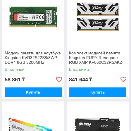
Модуль памяти для ноутбука
Комплект модулей памяти
Kingston KVR32S22S8/8WP
Kingston FURY Renegade
DDR4 8GB 3200MHz
RGB XMP KF560C32RSAK2-
(KVR32S22S8/8WP)
96 DDR5 96GB
В наличии
В наличии
58 861
841 644
₸
₸
Купить
Купить