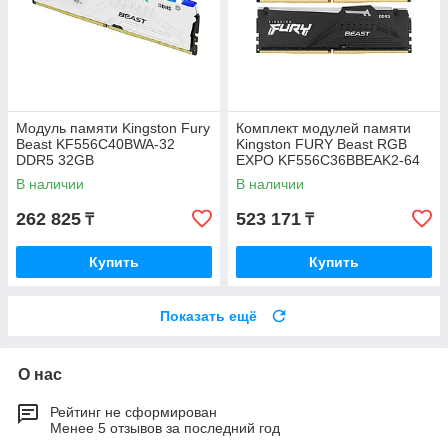
Модуль памяти Kingston Fury
Комплект модулей памяти
Beast KF556C40BWA-32
Kingston FURY Beast RGB
DDR5 32GB
EXPO KF556C36BBEAK2-64
DDR5 64GB
В наличии
В наличии
262 825
523 171
₸
₸
Купить
Купить
Показать ещё
О нас
Рейтинг не сформирован
Менее 5 отзывов за последний год