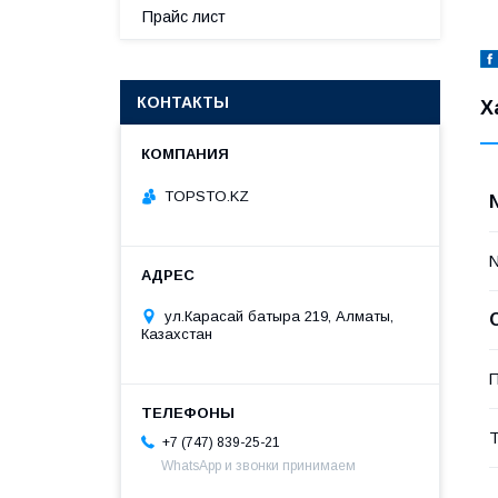
Прайс лист
КОНТАКТЫ
Х
TOPSTO.KZ
ул.Карасай батыра 219, Алматы,
Казахстан
П
Т
+7 (747) 839-25-21
WhatsApp и звонки принимаем