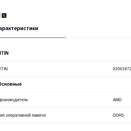
арактеристики
NTIN
NTIN
0200187
Основные
роизводитель
AMD
ип оперативной памяти
DDR5