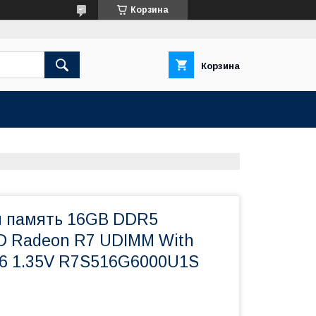
Корзина
Корзина
 память 16GB DDR5
 Radeon R7 UDIMM With
36 1.35V R7S516G6000U1S