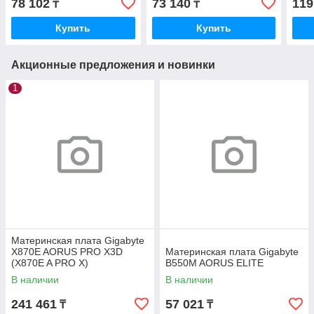
78 102
73 140
119
₸
₸
WIFI)
Купить
Купить
Акционные предложения и новинки
1
Материнская плата Gigabyte
X870E AORUS PRO X3D
Материнская плата Gigabyte
(X870E A PRO X)
B550M AORUS ELITE
В наличии
В наличии
241 461
57 021
₸
₸