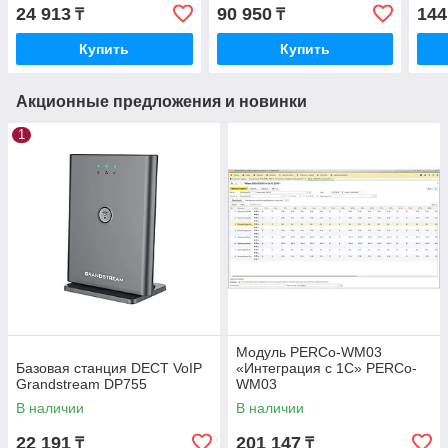
24 913
90 950
144
₸
₸
Купить
Купить
Акционные предложения и новинки
1
Модуль PERCo-WM03
Базовая станция DECT VoIP
«Интеграция с 1С» PERCo-
Grandstream DP755
WM03
В наличии
В наличии
22 191
201 147
₸
₸