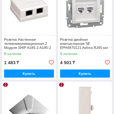
Розетка Настенная
Розетка двойная
телекоммуникационная 2
компьютерная SE
Модуля SHIP A185-2 A185-2
EPH4870121 Asfora RJ45 кат.
6 механизм белый
В наличии
В наличии
EPH4870121
1 483
4 501
₸
₸
Купить
Купить
1
1