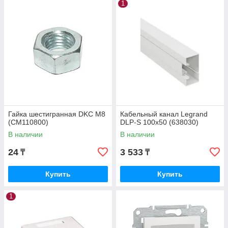
1
Гайка шестигранная DKC М8
Кабельный канал Legrand
(CM110800)
DLP-S 100х50 (638030)
В наличии
В наличии
24
3 533
₸
₸
Купить
Купить
1