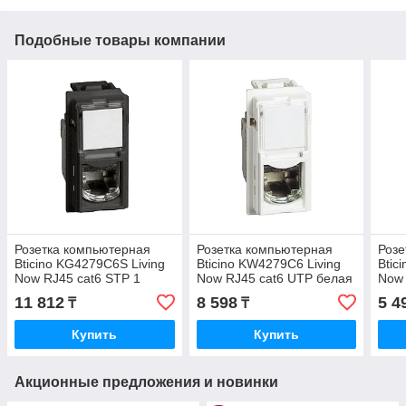
Подобные товары компании
Розетка компьютерная
Розетка компьютерная
Розе
Bticino KG4279C6S Living
Bticino KW4279C6 Living
Btic
Now RJ45 cat6 STP 1
Now RJ45 cat6 UTP белая
Now 
модуль чёрный
(KW4279C6)
мод
11 812
8 598
5 4
₸
₸
KW4
Купить
Купить
Акционные предложения и новинки