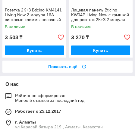
Розетка 2К+З Bticino KM4141
Лицевая панель Bticino
Living Now 2 модуля 16А
KW04P Living Now с крышкой
винтовые клеммы песочный
для розеток 2К+З 2 модуля
KM4141
белый KW04P
В наличии
В наличии
3 503
3 270
₸
₸
Купить
Купить
Показать ещё
О нас
Рейтинг не сформирован
Менее 5 отзывов за последний год
Работает с 25.12.2017
г. Алматы
ул.Карасай батыра 219 , Алматы, Казахстан