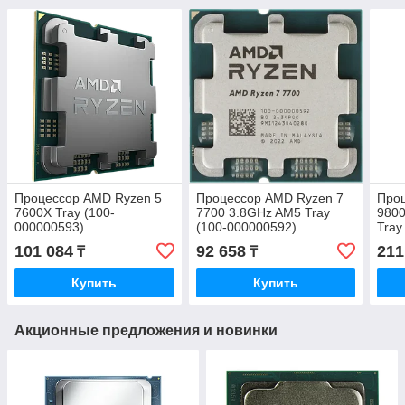
Процессор AMD Ryzen 5
Процессор AMD Ryzen 7
Про
7600X Tray (100-
7700 3.8GHz AM5 Tray
9800
000000593)
(100-000000592)
Tray
101 084
92 658
211
₸
₸
Купить
Купить
Акционные предложения и новинки