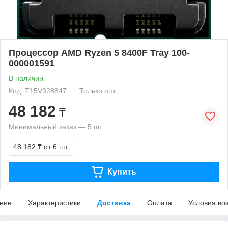
Процессор AMD Ryzen 5 8400F Tray 100-
000001591
В наличии
Код: T15V328847
Только опт
48 182
₸
Минимальный заказ — 5 шт.
48 182 ₸
от 6 шт.
Купить
ние
Характеристики
Доставка
Оплата
Условия во