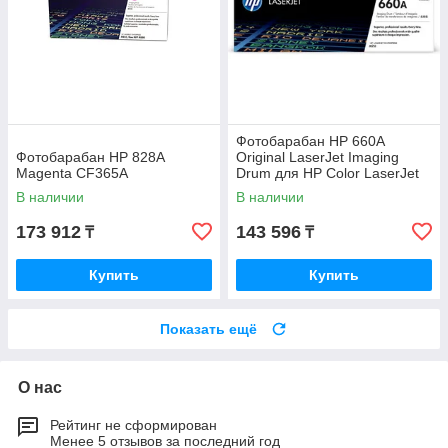
Фотобарабан HP 660A
Фотобарабан HP 828A
Original LaserJet Imaging
Magenta CF365A
Drum для HP Color LaserJet
M751 W2004A
В наличии
В наличии
173 912
143 596
₸
₸
Купить
Купить
Показать ещё
О нас
Рейтинг не сформирован
Менее 5 отзывов за последний год