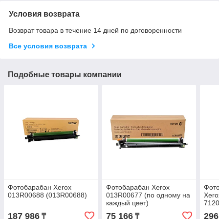
Условия возврата
Возврат товара в течение 14 дней по договоренности
Все условия возврата
Подобные товары компании
Фотобарабан Xerox
Фотобарабан Xerox
Фото
013R00688 (013R00688)
013R00677 (по одному на
Xero
каждый цвет)
7120
(51k
187 986
75 166
296
₸
₸