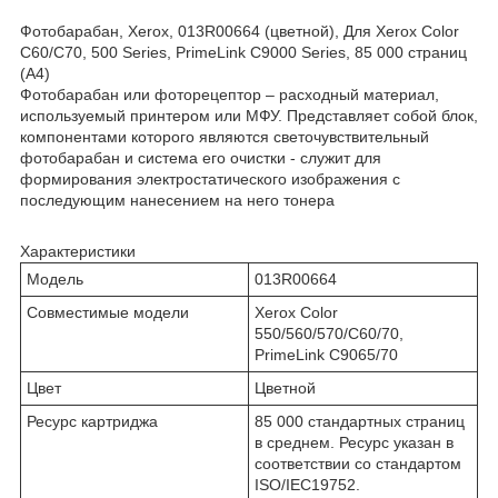
Фотобарабан, Xerox, 013R00664 (цветной), Для Xerox Color
C60/C70, 500 Series, PrimeLink C9000 Series, 85 000 страниц
(А4)
Фотобарабан или фоторецептор – расходный материал,
используемый принтером или МФУ. Представляет собой блок,
компонентами которого являются светочувствительный
фотобарабан и система его очистки - служит для
формирования электростатического изображения с
последующим нанесением на него тонера
Характеристики
Модель
013R00664
Совместимые модели
Xerox Color
550/560/570/C60/70,
PrimeLink С9065/70
Цвет
Цветной
Ресурс картриджа
85 000 стандартных страниц
в среднем. Ресурс указан в
соответствии со стандартом
ISO/IEC19752.