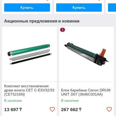
Купить
Купить
Акционные предложения и новинки
1
Комплект восстановления
драм-юнита CET C-EXV32/33
Блок барабана Canon DRUM
(CET5216N)
UNIT D07 (3646C001AA)
В наличии
В наличии
13 697
267 662
₸
₸