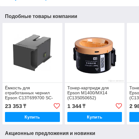
Подобные товары компании
Ёмкость для
Тонер-картридж для
Тоне
отработанных чернил
Epson M1400/MX14
Eps
Epson C13T699700 SC-
(C13S050652)
(C13
P6000/7000/8000/9000
23 353
1 344
2 9
₸
₸
C13T699700
Купить
Купить
Акционные предложения и новинки