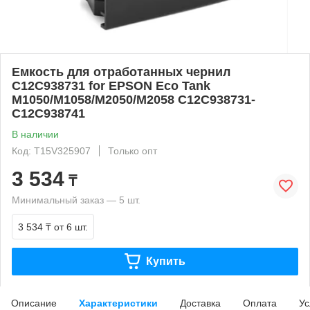
Емкость для отработанных чернил
C12C938731 for EPSON Eco Tank
M1050/M1058/M2050/M2058 C12C938731-
C12C938741
В наличии
Код: T15V325907
Только опт
3 534
₸
Минимальный заказ — 5 шт.
3 534 ₸
от 6 шт.
Купить
Описание
Характеристики
Доставка
Оплата
Ус