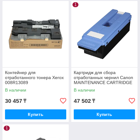
1
Контейнер для
Картридж для сбора
отработанного тонера Xerox
отработанных чернил Canon
008R13089
MAINTENANCE CARTRIDGE
MC-30 (1156C002AA)
В наличии
В наличии
1156C002AA
30 457
47 502
₸
₸
Купить
Купить
1