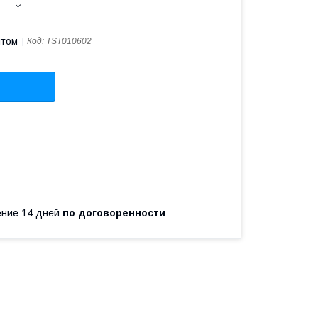
птом
Код:
TST010602
чение 14 дней
по договоренности