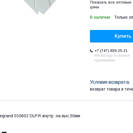
Показать все оптовые
цены
В наличии
Только о
Купить
+7 (747) 839-25-21
WhatsApp и звонки
принимаем
возврат товара в те
egrand 010602 DLPУг.внутр. на выс.50мм