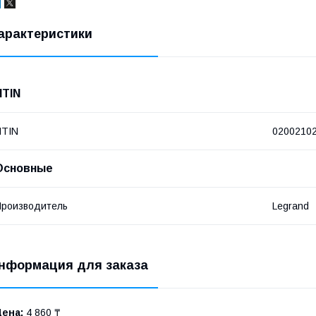
арактеристики
NTIN
NTIN
0200210
Основные
роизводитель
Legrand
нформация для заказа
Цена:
4 860 ₸