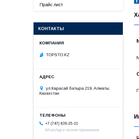
Прайс лист
Х
КОНТАКТЫ
TOPSTO.KZ
ул.Карасай батыра 219, Алматы,
П
Казахстан
И
+7 (747) 839-25-21
WhatsApp и звонки принимаем