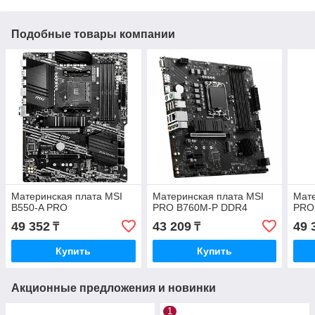
Подобные товары компании
Материнская плата MSI
Материнская плата MSI
Мате
B550-A PRO
PRO B760M-P DDR4
PRO
49 352
43 209
49 
₸
₸
Купить
Купить
Акционные предложения и новинки
1