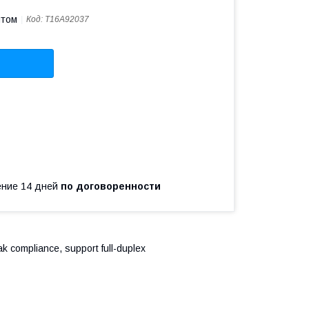
птом
Код:
T16A92037
чение 14 дней
по договоренности
 compliance, support full-duplex