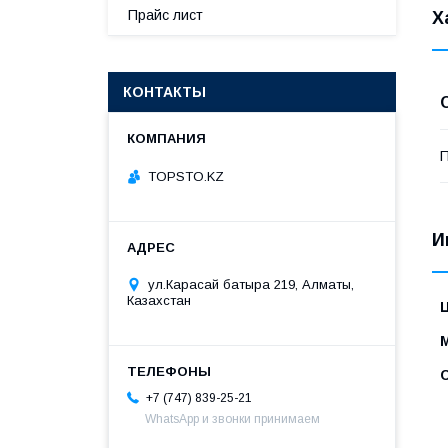
Прайс лист
Х
КОНТАКТЫ
П
TOPSTO.KZ
И
ул.Карасай батыра 219, Алматы,
Казахстан
+7 (747) 839-25-21
WhatsApp и звонки принимаем