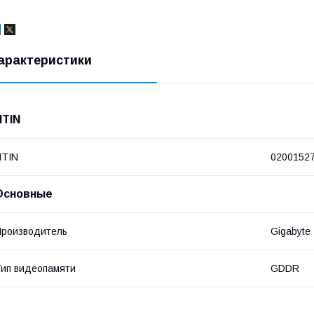
арактеристики
NTIN
NTIN
0200152
Основные
роизводитель
Gigabyte
ип видеопамяти
GDDR