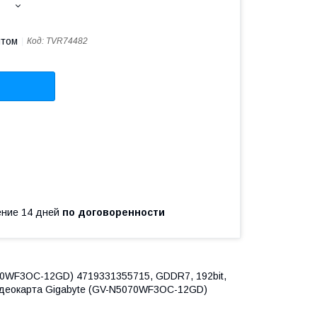
птом
Код:
TVR74482
чение 14 дней
по договоренности
0WF3OC-12GD) 4719331355715, GDDR7, 192bit,
 Видеокарта Gigabyte (GV-N5070WF3OC-12GD)