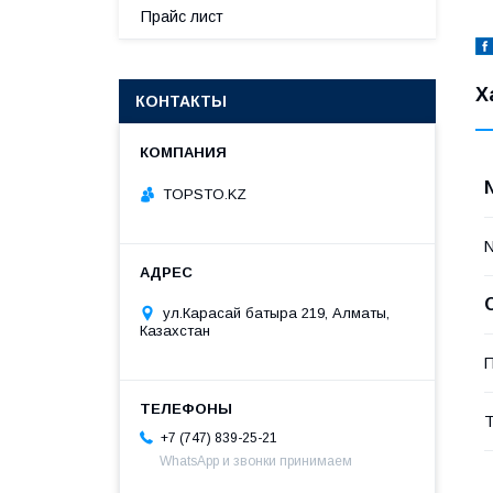
Прайс лист
Х
КОНТАКТЫ
TOPSTO.KZ
ул.Карасай батыра 219, Алматы,
Казахстан
П
Т
+7 (747) 839-25-21
WhatsApp и звонки принимаем