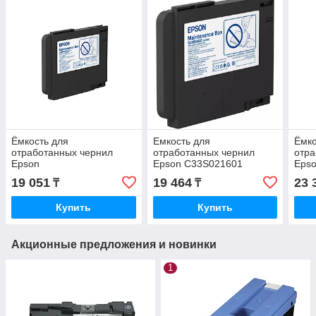
Ёмкость для
Емкость для
Ёмко
отработанных чернил
отработанных чернил
отра
Epson
Epson C33S021601
Eps
C33S021601SJMB4000
Maintenance box
P600
19 051
19 464
23 
₸
₸
C4000e Maintenance box
(C33S021601)
C13
C33S021601
Купить
Купить
Акционные предложения и новинки
1