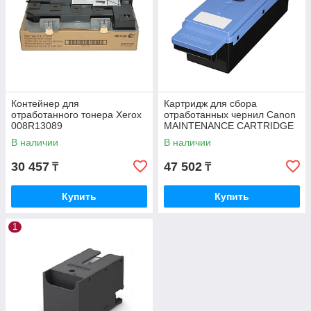
Контейнер для
Картридж для сбора
отработанного тонера Xerox
отработанных чернил Canon
008R13089
MAINTENANCE CARTRIDGE
MC-30 (1156C002AA)
В наличии
В наличии
1156C002AA
30 457
47 502
₸
₸
Купить
Купить
1