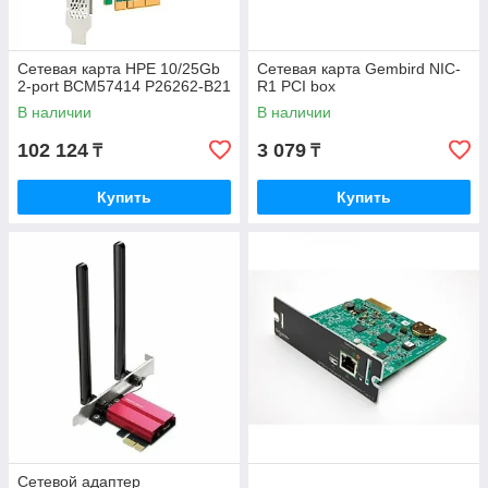
Сетевая карта HPE 10/25Gb
Сетевая карта Gembird NIC-
2-port BCM57414 P26262-B21
R1 PCI box
В наличии
В наличии
102 124
3 079
₸
₸
Купить
Купить
Сетевой адаптер