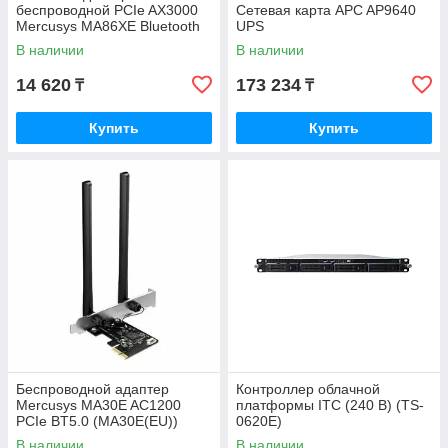
беспроводной PCIe AX3000
Сетевая карта APC AP9640
Mercusys MA86XE Bluetooth
UPS
5.2 Wi-Fi 6
В наличии
В наличии
14 620
173 234
₸
₸
Купить
Купить
Беспроводной адаптер
Контроллер облачной
Mercusys MA30E AC1200
платформы ITC (240 В) (TS-
PCIe BT5.0 (MA30E(EU))
0620E)
В наличии
В наличии