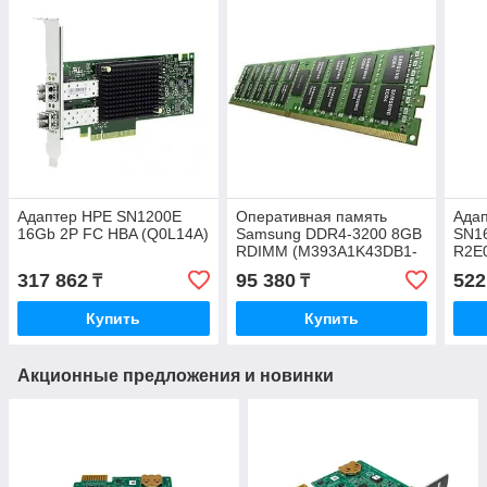
Адаптер HPE SN1200E
Оперативная память
Адап
16Gb 2P FC HBA (Q0L14A)
Samsung DDR4-3200 8GB
SN1
RDIMM (M393A1K43DB1-
R2E
CWE)
317 862
95 380
522
₸
₸
Купить
Купить
Акционные предложения и новинки