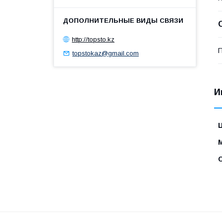
http://topsto.kz
П
topstokaz@gmail.com
И