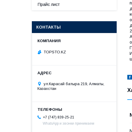
п
Прайс лист
д
к
о
д
КОНТАКТЫ
2
A
о
П
TOPSTO.KZ
И
ш
ул.Карасай батыра 219, Алматы,
Казахстан
Х
+7 (747) 839-25-21
WhatsApp и звонки принимаем