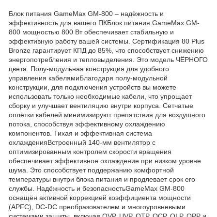
Блок питания GameMax GM-800 – надёжность и
эффективность для вашего ПКБлок питания GameMax GM-
800 мощностью 800 Вт обеспечивает стабильную и
эффективную работу вашей системы. Сертификация 80 Plus
Bronze гарантирует КПД до 85%, что способствует снижению
энергопотребления и тепловыделения. Это модель ЧЁРНОГО
цвета. Полу-модульная конструкция для удобного
управления кабелямиБлагодаря полу-модульной
конструкции, для подключения устройств вы можете
использовать только необходимые кабели, что упрощает
сборку и улучшает вентиляцию внутри корпуса. Сетчатые
оплётки кабелей минимизируют препятствия для воздушного
потока, способствуя эффективному охлаждению
компонентов. Тихая и эффективная система
охлажденияВстроенный 140-мм вентилятор с
оптимизированным контролем скорости вращения
обеспечивает эффективное охлаждение при низком уровне
шума. Это способствует поддержанию комфортной
температуры внутри блока питания и продлевает срок его
службы. Надёжность и безопасностьGameMax GM-800
оснащён активной коррекцией коэффициента мощности
(APFC), DC-DC преобразователем и многоуровневыми
системами защиты, включая OVP, UVP, OTP, OCP, OLP, OPP и