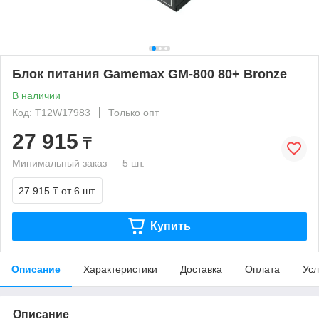
Блок питания Gamemax GM-800 80+ Bronze
В наличии
Код: T12W17983
Только опт
27 915
₸
Минимальный заказ — 5 шт.
27 915 ₸
от 6 шт.
Купить
Описание
Характеристики
Доставка
Оплата
Усл
Описание