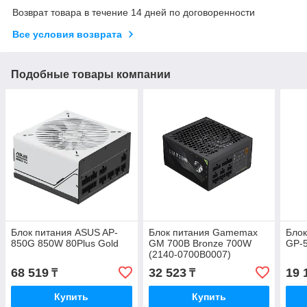
Возврат товара в течение 14 дней по договоренности
Все условия возврата
Подобные товары компании
Блок питания ASUS AP-
Блок питания Gamemax
Бло
850G 850W 80Plus Gold
GM 700B Bronze 700W
GP-5
(2140-0700B0007)
68 519
32 523
19 
₸
₸
Купить
Купить