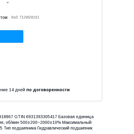
птом
Код:
T12W28161
чение 14 дней
по договоренности
918867 GTIN 6931393305417 Базовая единица
ния, об/мин 500±200~2000±10% Максимальный
25 Тип подшипника Гидравлический подшипник