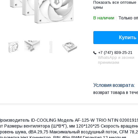
Показать все оптовые
цены
В наличии
Только о
Купить
+7 (747) 839-25-21
WhatsApp и звонки
принимаем
возврат товара в те
роизводитель ID-COOLING Модель AF-125-W TRIO NTIN 0200191
т Размеры вентилятора (Ш*В*Г), мм 120*120*25 Скорость враще
ровень шума, dBA 29,75 Максимальный воздушный поток, CFM 78,
одсветка Нет Коннектор, PIN 4Pin PWM Гарантия 12 месяцев