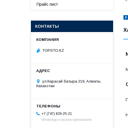
Прайс лист
КОНТАКТЫ
Х
TOPSTO.KZ
ул.Карасай батыра 219, Алматы,
Казахстан
П
+7 (747) 839-25-21
Н
WhatsApp и звонки принимаем