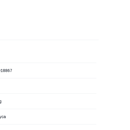
918867
g
уса