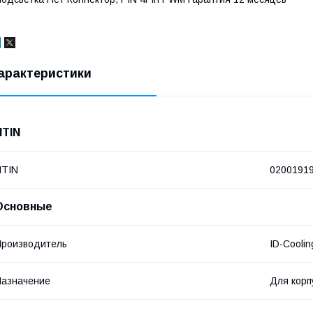
арактеристики
NTIN
NTIN
0200191
Основные
роизводитель
ID-Coolin
азначение
Для корп