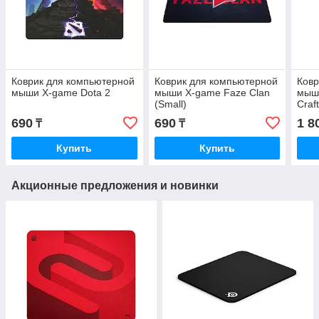
Коврик для компьютерной
Коврик для компьютерной
Ковр
мыши X-game Dota 2
мыши X-game Faze Clan
мыш
(Small)
Craf
690
690
1 8
₸
₸
Купить
Купить
Акционные предложения и новинки