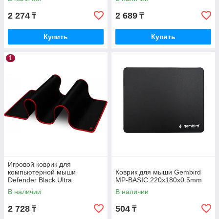
2 274
2 689
₸
₸
Купить
Купить
1
Игровой коврик для
компьютерной мыши
Коврик для мыши Gembird
Defender Black Ultra
MP-BASIC 220x180x0.5mm
800х300х3мм черный 50561
В наличии
В наличии
2 728
504
₸
₸