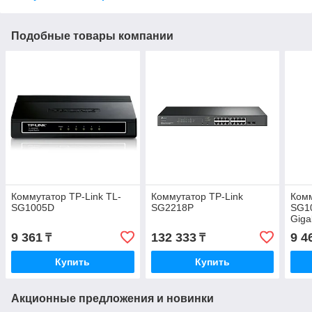
Подобные товары компании
Коммутатор TP-Link TL-
Коммутатор TP-Link
Комм
SG1005D
SG2218P
SG1
Giga
SG1
9 361
132 333
9 4
₸
₸
Купить
Купить
Акционные предложения и новинки