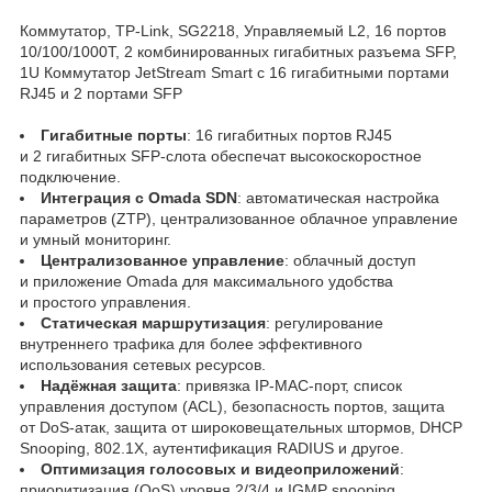
Коммутатор, TP-Link, SG2218, Управляемый L2, 16 портов
10/100/1000T, 2 комбинированных гигабитных разъема SFP,
1U Коммутатор JetStream Smart с 16 гигабитными портами
RJ45 и 2 портами SFP
Гигабитные порты
: 16 гигабитных портов RJ45
и 2 гигабитных SFP‑слота обеспечат высокоскоростное
подключение.
Интеграция с Omada SDN
: автоматическая настройка
параметров (ZTP)
, централизованное облачное управление
и умный мониторинг.
Централизованное управление
: облачный доступ
и приложение Omada для максимального удобства
и простого управления.
Статическая маршрутизация
: регулирование
внутреннего трафика для более эффективного
использования сетевых ресурсов.
Надёжная защита
: привязка IP‑MAC‑порт, список
управления доступом (ACL), безопасность портов, защита
от DoS‑атак, защита от широковещательных штормов, DHCP
Snooping, 802.1X, аутентификация RADIUS и другое.
Оптимизация голосовых и видеоприложений
:
приоритизация (QoS) уровня 2/3/4 и IGMP snooping.