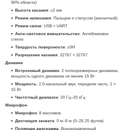
90% области)
Высота касания
: ≤2 мм
Режим написания
: Пальцем и стилусом (магнитный)
Режим связи
: USB + UART
Анти-световое вмешательство
: Антибликовое
стекло
Твердость поверхности
: ≥9H
Разрешение касания
: 32767 × 32767
Динамик
Встроенный динамик
: 2 полноразмерных динамика,
мощность одного динамика не менее 15 Вт
Мощность
: 2.0-канальный звук, передняя часть: 2 ×
15 Вт
Частотный диапазон
: 20 Гц–20 кГц
Микрофон
Микрофон
: 8 массивов
Дистанция захвата
: 0 м–8 м (0–26.25 футов)
Полярная диаграмма
: Всенаправленный