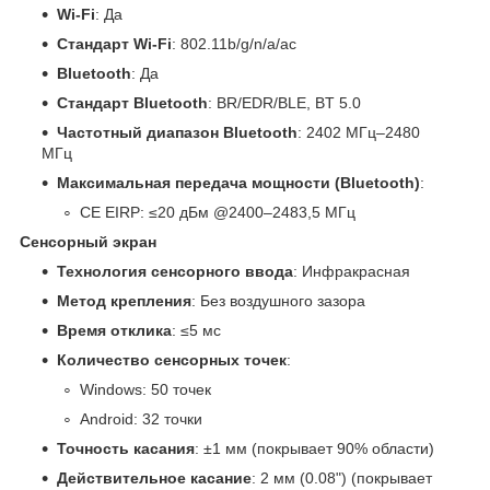
Wi-Fi
: Да
Стандарт
Wi-Fi
: 802.11b/g/n/a/ac
Bluetooth
: Да
Стандарт
Bluetooth
: BR/EDR/BLE, BT 5.0
Частотный диапазон Bluetooth
: 2402 МГц–2480
МГц
Максимальная передача мощности (Bluetooth)
:
CE EIRP: ≤20 дБм @2400–2483,5 МГц
Сенсорный экран
Технология сенсорного ввода
: Инфракрасная
Метод крепления
: Без воздушного зазора
Время отклика
: ≤5 мс
Количество сенсорных точек
:
Windows: 50 точек
Android: 32 точки
Точность касания
: ±1 мм (покрывает 90% области)
Действительное касание
: 2 мм (0.08") (покрывает