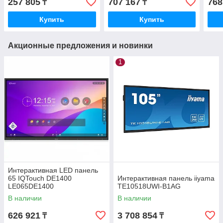
257 805
707 167
768
₸
₸
Купить
Купить
Акционные предложения и новинки
1
Интерактивная LED панель
65 IQTouch DE1400
Интерактивная панель iiyama
LE065DE1400
TE10518UWI-B1AG
В наличии
В наличии
626 921
3 708 854
₸
₸