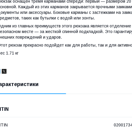
юкзак оснащен тремя карманами спереди: первый — размером 20 см
сновной. Каждый из этих карманов закрывается прочными замками
окументы или аксессуары. Боковые карманы с застежками на зам
редметов, таких как бутылки с водой или зонты.
дним из главных преимуществ этого рюкзака является отделение 
езопасном месте — за жесткой спинной подкладкой. Это гарантир
нешних повреждений и ударов.
тот рюкзак прекрасно подойдет как для работы, так и для активно
ес 1.71 кг
арактеристики
NTIN
NTIN
0200173