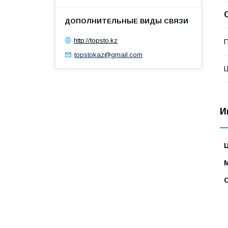
http://topsto.kz
П
topstokaz@gmail.com
И