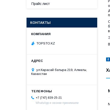
Р
Прайс лист
о
д
п
О
КОНТАКТЫ
б
в
Э
TOPSTO.KZ
В
Х
ул.Карасай батыра 219, Алматы,
Казахстан
+7 (747) 839-25-21
WhatsApp и звонки принимаем