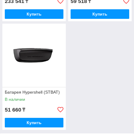
233 541
59 518
₸
₸
Купить
Купить
Батарея Hypershell (STBAT)
В наличии
51 660
₸
Купить