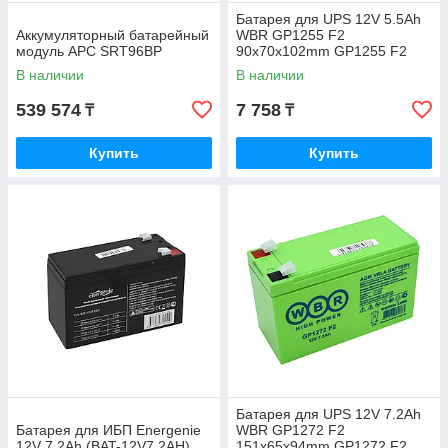
Батарея для UPS 12V 5.5Ah
Аккумуляторный батарейный
WBR GP1255 F2
модуль APC SRT96BP
90x70x102mm GP1255 F2
В наличии
В наличии
539 574
7 758
₸
₸
Купить
Купить
Батарея для UPS 12V 7.2Ah
Батарея для ИБП Energenie
WBR GP1272 F2
12V 7.2Ah (BAT-12V7.2AH)
151x65x94mm GP1272 F2