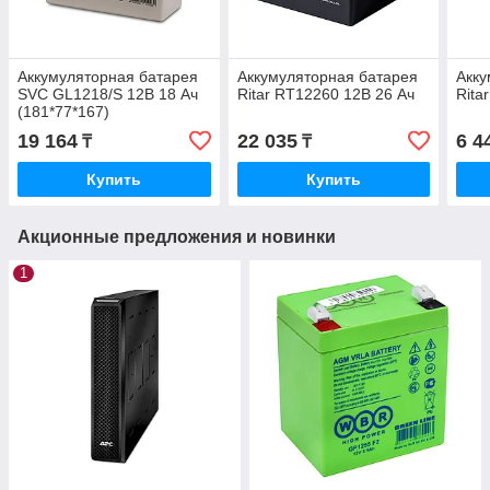
Аккумуляторная батарея
Аккумуляторная батарея
Акку
SVC GL1218/S 12В 18 Ач
Ritar RT12260 12В 26 Ач
Rita
(181*77*167)
19 164
22 035
6 4
₸
₸
Купить
Купить
Акционные предложения и новинки
1