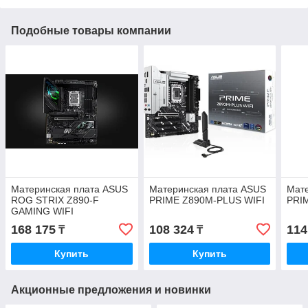
Подобные товары компании
Материнская плата ASUS
Материнская плата ASUS
Мат
ROG STRIX Z890-F
PRIME Z890M-PLUS WIFI
PRI
GAMING WIFI
168 175
108 324
114
₸
₸
Купить
Купить
Акционные предложения и новинки