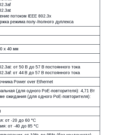
02.3af
02.3at
ение потоком IEEE 802.3x
ржка режима полу-/полного дуплекса
60 х 40 мм
02.3at: от 50 В до 57 В постоянного тока
02.3af: от 44 В до 57 В постоянного тока
очника Power over Ethernet
мальная (для одного PoE-повторителя): 4,71 Вт
име ожидания (для одного PoE-повторителя):
В
я: от -20 до 60 °С
ия: от -40 до 85 °С
ксплуатации: от 10% до 95% (без конденсата)