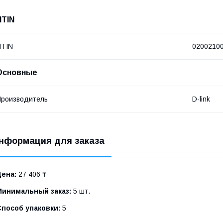
NTIN
NTIN
0200210
Основные
роизводитель
D-link
нформация для заказа
Цена:
27 406 ₸
Минимальный заказ:
5 шт.
Способ упаковки:
5