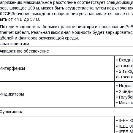
апряжению.Максимальное расстояние соответствует спецификации
ревышающее 100 м, может быть осуществлена путем подключени
02GE.Значение выходного напряжения устанавливается после сог
ыть от 44 В до 57 В.
Потери мощности на больших расстояниях при использовании PoE 
thernet-кабеля. Реальная выходная мощность будет варьироваться
абелей и факторов окружающей среды.
арактеристики
Аппаратное обеспечение
• Входн
автосог
Интерфейсы
• 2 вых
автосог
• Индик
• 2 инд
Индикаторы
• Голубо
• Мигаю
Функционал
• IEEE 8
• IEEE 8
• IEEE 8