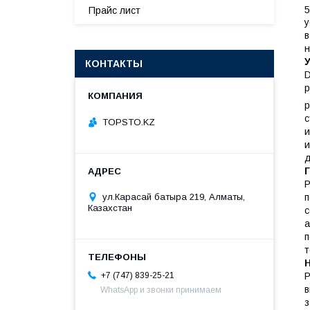
5
Прайс лист
у
в
н
КОНТАКТЫ
D
р
р
с
TOPSTO.KZ
и
и
д
Р
ул.Карасай батыра 219, Алматы,
п
Казахстан
с
а
п
т
+7 (747) 839-25-21
Р
в
WhatsApp и звонки принимаем
з