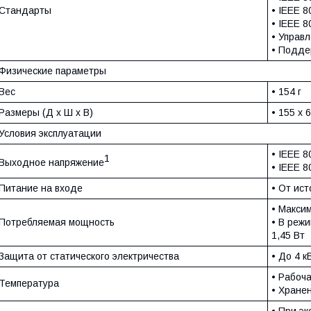
Стандарты
• IEEE 8
• IEEE 8
• Управл
• Подде
Физические параметры
Вес
• 154 г
Размеры (Д х Ш х В)
• 155 х 
Условия эксплуатации
• IEEE 8
1
Выходное напряжение
• IEEE 8
Питание на входе
• От ист
• Макси
Потребляемая мощность
• В реж
1,45 Вт
Защита от статического электричества
• До 4 к
• Рабоча
Температура
• Хранен
• При э