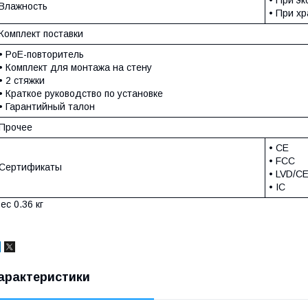
Влажность
• При х
Комплект поставки
• PoE-повторитель
• Комплект для монтажа на стену
• 2 стяжки
• Краткое руководство по установке
• Гарантийный талон
Прочее
• CE
• FCC
Сертификаты
• LVD/C
• IC
ес 0.36 кг
арактеристики