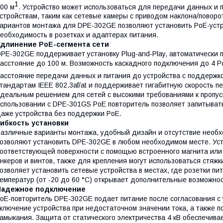
1
00 м
. Устройство может использоваться для передачи данных и
стройствам, таким как сетевые камеры с приводом наклона/поворо
ариантов монтажа для DPE-302GE позволяют установить PoE-устр
еобходимость в розетках и адаптерах питания.
Удлинение PoE-сегмента сети
PE-302GE поддерживает установку Plug-and-Play, автоматически 
асстояние до 100 м. Возможность каскадного подключения до 4 P
асстояние передачи данных и питания до устройства с поддержк
тандартам IEEE 802.3af/at и поддерживает гигабитную скорость п
деальным решением для сетей с высокими требованиями к пропус
спользовании с DPE-301GS PoE повторитель позволяет запитывать
аже устройства без поддержки PoE.
Гибкость установки
азличные варианты монтажа, удобный дизайн и отсутствие необ
озволяют установить DPE-302GE в любом необходимом месте. Уст
оответствующей поверхности с помощью встроенного магнита или
нкеров и винтов, также для крепления могут использоваться стяжк
озволяет установить сетевые устройства в местах, где розетки п
емператур (от -20 до 60 °С) открывает дополнительные возможнос
Надежное подключение
оЕ-повторитель DPE-302GE подает питание после согласования с
ключение устройства при недостаточном значении тока, а также по
амыкания. Защита от статического электричества 4 кВ обеспечива