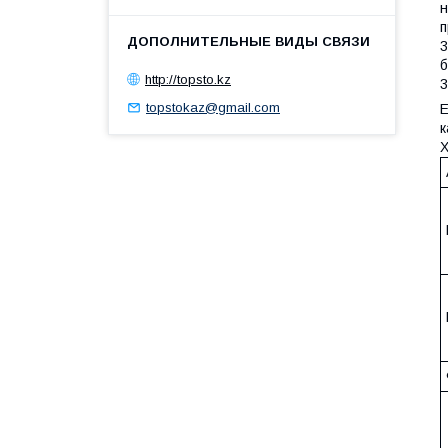
н
п
3
б
http://topsto.kz
3
topstokaz@gmail.com
E
к
Х