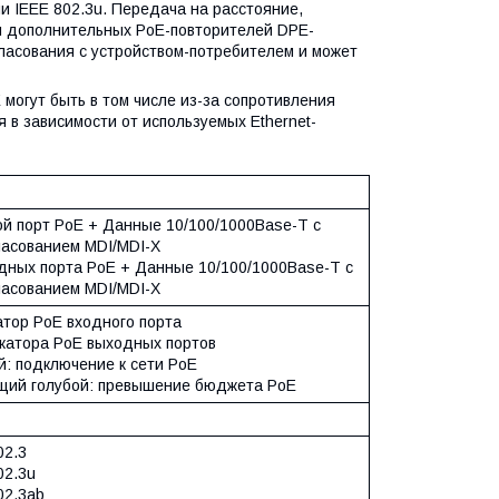
 IEEE 802.3u. Передача на расстояние,
я дополнительных PoE-повторителей DPE-
ласования с устройством-потребителем и может
могут быть в том числе из-за сопротивления
 в зависимости от используемых Ethernet-
ой порт PoE + Данные 10/100/1000Base-T с
ласованием MDI/MDI-X
одных порта PoE + Данные 10/100/1000Base-T с
ласованием MDI/MDI-X
атор PoE входного порта
икатора PoE выходных портов
й: подключение к сети PoE
щий голубой: превышение бюджета PoE
02.3
02.3u
02.3ab