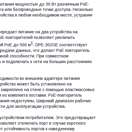
 питания мощностью до 30 Вт различным PoE-
та или беспроводные точки доступа. Несколько
ойства в любом необходимом месте, устраняя
передает питание на два устройства на
oE-повторителей позволяет увеличить
1
ой PoE до 500 м
. DPE-302GE соответствует
ередачи данных, что делает PoE повторитель
кной способности. При совместном
 и подключать к сети на больших расстояниях
ходимости во внешнем адаптере питания
ройство может быть установлено на
 закреплено на стене с помощью пластмассовых
и из комплекта поставки. PoE-повторитель
итания недоступны. Широкий диапазон рабочих
ти для эксплуатации устройства.
 устройством-потребителем. Это предотвращает
зволяет отключать порт в случае короткого
ет устойчивость портов к наведенному