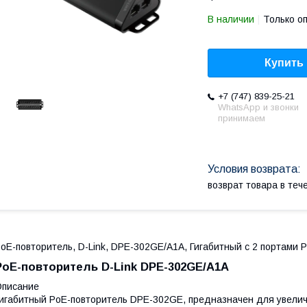
В наличии
Только о
Купить
+7 (747) 839-25-21
WhatsApp и звонки
принимаем
возврат товара в те
oE-повторитель, D-Link, DPE-302GE/A1A, Гигабитный с 2 портами
PoE-повторитель D-Link DPE-302GE/A1A
Описание
игабитный PoE-повторитель DPE-302GE, предназначен для увелич