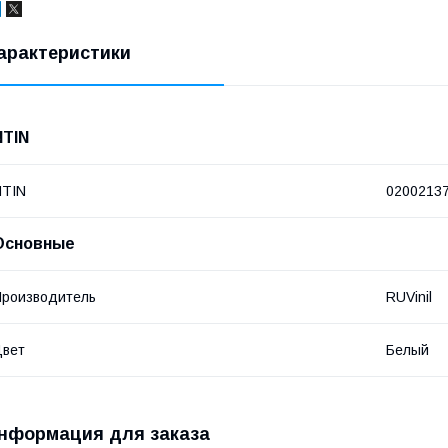
арактеристики
NTIN
NTIN
0200213
Основные
роизводитель
RUVinil
Цвет
Белый
нформация для заказа