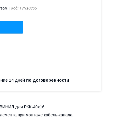
птом
Код:
TVR10865
чение 14 дней
по договоренности
РУВИНИЛ для РКК-40х16
элемента при монтаже кабель-канала.