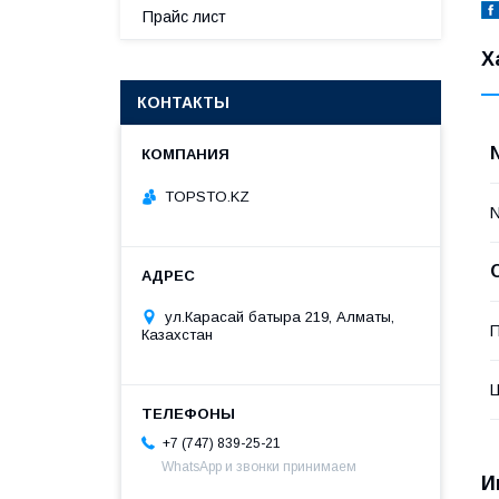
Прайс лист
Х
КОНТАКТЫ
TOPSTO.KZ
ул.Карасай батыра 219, Алматы,
П
Казахстан
+7 (747) 839-25-21
WhatsApp и звонки принимаем
И