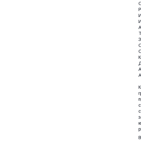
О
Р
И
И
А
З
С
С
К
А
А
К
г
п
с
с
э
к
р
В