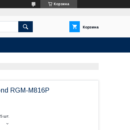
Корзина
Корзина
ond RGM-M816P
5 шт.