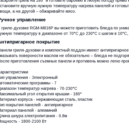
аскройте гриль на 180° и готовьте барбекю в любую погоду прямо 
становите вручную нужную температуру нагрева панелей и готовь
вощи, а на другой – обжаривайте мясо.
Ручное управление
 гриле-духовке RGM-M816P вы можете приготовить блюда по уник
ужную температуру в диапазоне от 70°С до 230°С с шагом в 10°С,
Антипригарное покрытие
анели гриля-духовки и комплектный поддон имеют антипригарное
мазывать поверхности маслом не обязательно – блюда не подгоря
осле приготовления съемные панели и противень можно легко про
арактеристики
ип управления - Электронный
втоматические программы - 7
иапазон температур нагрева - 70-230°С
аксимальный угол открытия крышки - 180°
атериал корпуса - нержавеющая сталь, пластик
ип покрытия панелей - антипригарное
атериал панелей - алюминий
лина шнура электропитания - 0.8м
ощность - 1800-2100 Вт