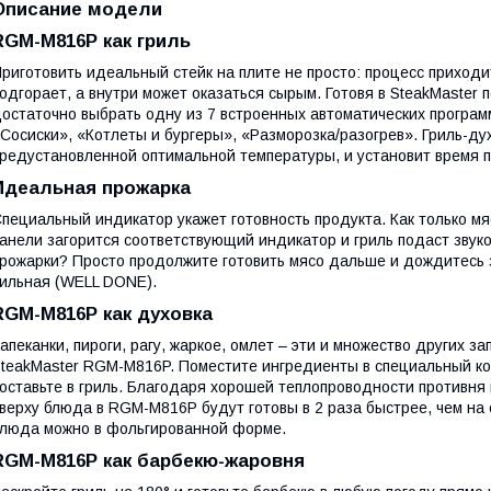
Описание модели
RGM-M816P как гриль
риготовить идеальный стейк на плите не просто: процесс приходи
одгорает, а внутри может оказаться сырым. Готовя в SteakMaster
остаточно выбрать одну из 7 встроенных автоматических програм
Сосиски», «Котлеты и бургеры», «Разморозка/разогрев». Гриль-ду
редустановленной оптимальной температуры, и установит время 
Идеальная прожарка
пециальный индикатор укажет готовность продукта. Как только мя
анели загорится соответствующий индикатор и гриль подаст звуко
рожарки? Просто продолжите готовить мясо дальше и дождитесь 
ильная (WELL DONE).
RGM-M816P как духовка
апеканки, пироги, рагу, жаркое, омлет – эти и множество других 
teakMaster RGM-M816P. Поместите ингредиенты в специальный ко
оставьте в гриль. Благодаря хорошей теплопроводности противня 
верху блюда в RGM-M816P будут готовы в 2 раза быстрее, чем на 
люда можно в фольгированной форме.
RGM-M816P как барбекю-жаровня