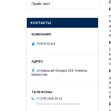
Прайс лист
П
п
КОНТАКТЫ
д
«
п
TOPSTO.KZ
С
п
п
с
ул.Карасай батыра 219, Алматы,
Казахстан
З
S
п
с
б
+7 (747) 839-25-21
WhatsApp и звонки принимаем