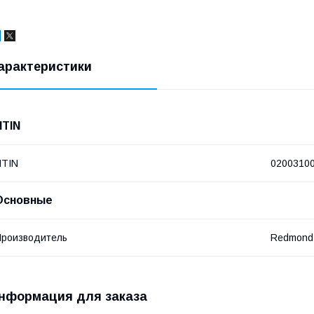
арактеристики
NTIN
NTIN
0200310
Основные
роизводитель
Redmond
нформация для заказа