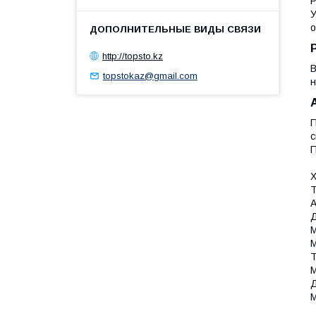
Р
У
о
http://topsto.kz
В
topstokaz@gmail.com
н
П
с
П
Х
Т
А
Д
М
М
Т
М
Д
М