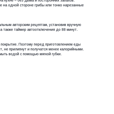
на кухне – без дыма и посторонних запахов.
те на одной стороне грибы или тонко нарезанные
альным авторским рецептам, установив вручную
 а также таймер автоотключения до 88 минут.
 покрытие. Поэтому перед приготовлением еды
т, не прилипнут и получатся менее калорийными.
мыть водой с помощью мягкой губки.