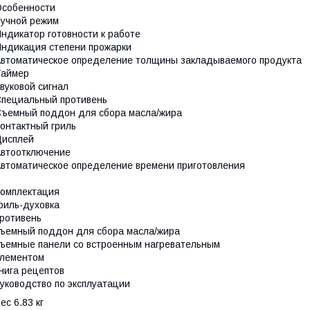
собенности
учной режим
ндикатор готовности к работе
ндикация степени прожарки
втоматическое определение толщины закладываемого продукта
Таймер
вуковой сигнал
пециальный противень
ъемный поддон для сбора масла/жира
онтактный гриль
Дисплей
втоотключение
втоматическое определение времени приготовления
омплектация
риль-духовка
ротивень
ъемный поддон для сбора масла/жира
ъемные панели со встроенным нагревательным
лементом
нига рецептов
уководство по эксплуатации
ес 6.83 кг