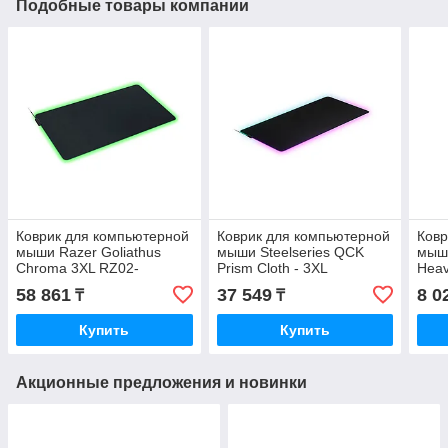
Подобные товары компании
Коврик для компьютерной
Коврик для компьютерной
Ковр
мыши Razer Goliathus
мыши Steelseries QCK
мыши
Chroma 3XL RZ02-
Prism Cloth - 3XL
Heav
02500700-R3M1
638
58 861
37 549
8 0
₸
₸
Купить
Купить
Акционные предложения и новинки