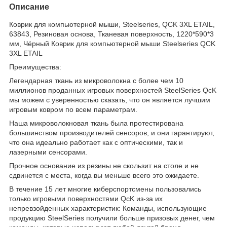
Описание
Коврик для компьютерной мыши, Steelseries, QCK 3XL ETAIL,
63843, Резиновая основа, Тканевая поверхность, 1220*590*3
мм, Чёрный Коврик для компьютерной мыши Steelseries QCK
3XL ETAIL
Преимущества:
Легендарная ткань из микроволокна с более чем 10
миллионов проданных игровых поверхностей SteelSeries QcK
мы можем с уверенностью сказать, что он является лучшим
игровым ковром по всем параметрам.
Наша микроволокновая ткань была протестирована
большинством производителей сенсоров, и они гарантируют,
что она идеально работает как с оптическими, так и
лазерными сенсорами.
Прочное основание из резины не скользит на столе и не
сдвинется с места, когда вы меньше всего это ожидаете.
В течение 15 лет многие киберспортсмены пользовались
только игровыми поверхностями QcK из-за их
непревзойденных характеристик: Команды, использующие
продукцию SteelSeries получили больше призовых денег, чем