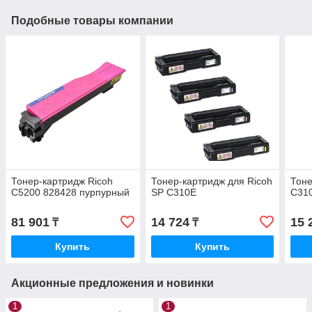
Подобные товары компании
Тонер-картридж Ricoh
Тонер-картридж для Ricoh
Тоне
C5200 828428 пурпурный
SP C310E
C31
81 901
14 724
15 
₸
₸
Купить
Купить
Акционные предложения и новинки
1
1