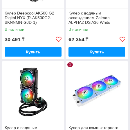
Кулер Deepcool AK500 G2
Кулер с водяным
Digital NYX (R-AK500G2-
охлаждением Zalman
BKNNMN-GJD-1)
ALPHA2 DS A36 White
(ALPHA2 DS A36 White)
В наличии
В наличии
30 491
62 354
₸
₸
Купить
Купить
1
Кулер с водяным
Кулер для компьютерного