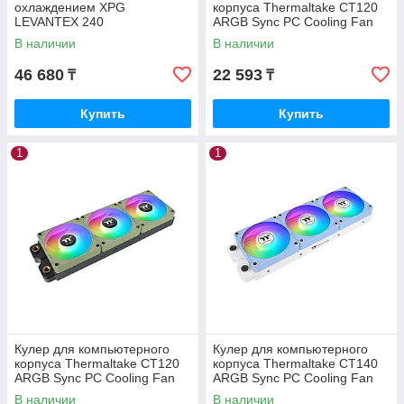
охлаждением XPG
корпуса Thermaltake CT120
LEVANTEX 240
ARGB Sync PC Cooling Fan
LEVANTEX240-BKCWW
Hydrangea Blue (3 pack)
В наличии
В наличии
46 680
22 593
₸
₸
Купить
Купить
1
1
Кулер для компьютерного
Кулер для компьютерного
корпуса Thermaltake CT120
корпуса Thermaltake CT140
ARGB Sync PC Cooling Fan
ARGB Sync PC Cooling Fan
Matcha Green (3 pack)
Hydrangea Blue (3 pack)
В наличии
В наличии