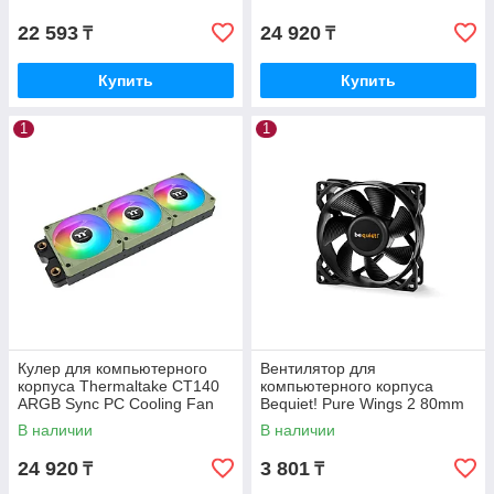
22 593
24 920
₸
₸
Купить
Купить
1
1
Кулер для компьютерного
Вентилятор для
корпуса Thermaltake CT140
компьютерного корпуса
ARGB Sync PC Cooling Fan
Bequiet! Pure Wings 2 80mm
Matcha Green (3 pack)
PWM BL037
В наличии
В наличии
24 920
3 801
₸
₸