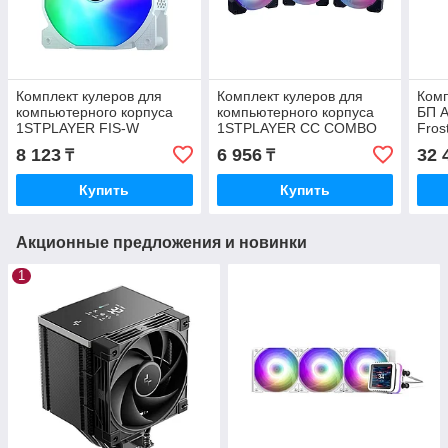
Комплект кулеров для
Комплект кулеров для
Комп
компьютерного корпуса
компьютерного корпуса
БП A
1STPLAYER FIS-W
1STPLAYER CC COMBO
Fros
COMBO 3в1 FIS-W
3в1 CC COMBO
ATX 
8 123
6 956
32 
₸
₸
COMBO
Audi
Купить
Купить
Акционные предложения и новинки
1