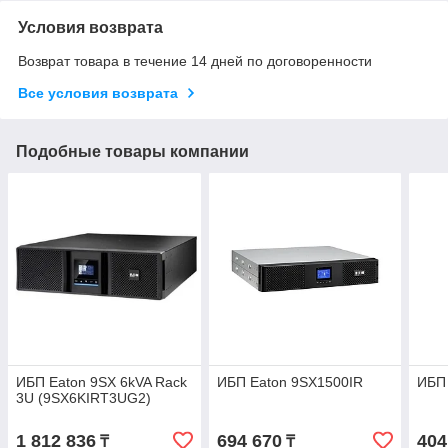
Условия возврата
Возврат товара в течение 14 дней по договоренности
Все условия возврата
Подобные товары компании
ИБП Eaton 9SX 6kVA Rack
ИБП Eaton 9SX1500IR
ИБП 
3U (9SX6KIRT3UG2)
1 812 836
694 670
404
₸
₸