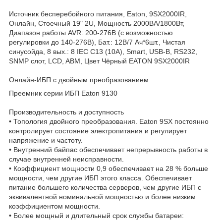
Источник бесперебойного питания, Eaton, 9SX2000IR,
Онлайн, Стоечный 19" 2U, Мощность 2000ВА/1800Вт,
Диапазон работы AVR: 200-276В (с возможностью
регулировки до 140-276В), Бат.: 12В/7 Ач*6шт., Чистая
синусойда, 8 вых.: 8 IEC C13 (10А), Smart, USB-B, RS232,
SNMP слот, LCD, ABM, Цвет Чёрный EATON 9SX2000IR
Онлайн-ИБП с двойным преобразованием
Преемник серии ИБП Eaton 9130
Производительность и доступность
• Топология двойного преобразования. Eaton 9SX постоянно
контролирует состояние электропитания и регулирует
напряжение и частоту.
• Внутренний байпас обеспечивает непрерывность работы в
случае внутренней неисправности.
• Коэффициент мощности 0,9 обеспечивает на 28 % больше
мощности, чем другие ИБП этого класса. Обеспечивает
питание большего количества серверов, чем другие ИБП с
эквивалентной номинальной мощностью и более низким
коэффициентом мощности.
• Более мощный и длительный срок службы батареи: